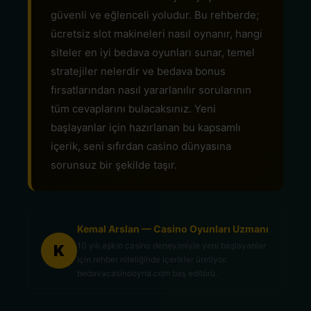
güvenli ve eğlenceli yoludur. Bu rehberde;
ücretsiz slot makineleri nasıl oynanır, hangi
siteler en iyi bedava oyunları sunar, temel
stratejiler nelerdir ve bedava bonus
fırsatlarından nasıl yararlanılır sorularının
tüm cevaplarını bulacaksınız. Yeni
başlayanlar için hazırlanan bu kapsamlı
içerik, seni sıfırdan casino dünyasına
sorunsuz bir şekilde taşır.
Kemal Arslan — Casino Oyunları Uzmanı
10 yılı aşkın casino deneyimiyle yeni başlayanlar
K
için rehber niteliğinde içerikler üretiyor.
bedavacasinooyna.com baş editörü.