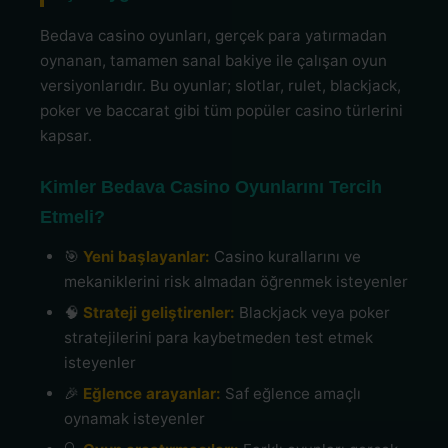
Bedava casino oyunları, gerçek para yatırmadan
oynanan, tamamen sanal bakiye ile çalışan oyun
versiyonlarıdır. Bu oyunlar; slotlar, rulet, blackjack,
poker ve baccarat gibi tüm popüler casino türlerini
kapsar.
Kimler Bedava Casino Oyunlarını Tercih
Etmeli?
🎯
Yeni başlayanlar:
Casino kurallarını ve
mekaniklerini risk almadan öğrenmek isteyenler
🧠
Strateji geliştirenler:
Blackjack veya poker
stratejilerini para kaybetmeden test etmek
isteyenler
🎉
Eğlence arayanlar:
Saf eğlence amaçlı
oynamak isteyenler