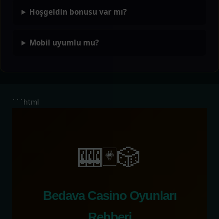
Hoşgeldin bonusu var mı?
Mobil uyumlu mu?
```html
🎰🃏🎲
Bedava Casino Oyunları
Rehberi