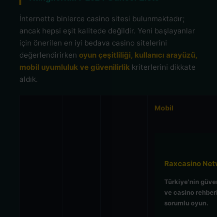
İnternette binlerce casino sitesi bulunmaktadır;
ancak hepsi eşit kalitede değildir. Yeni başlayanlar
için önerilen en iyi bedava casino sitelerini
değerlendirirken
oyun çeşitliliği, kullanıcı arayüzü,
mobil uyumluluk ve güvenilirlik
kriterlerini dikkate
aldık.
Mobil
Raxcasino Net
Türkiye'nin güven
ve casino rehber
sorumlu oyun.