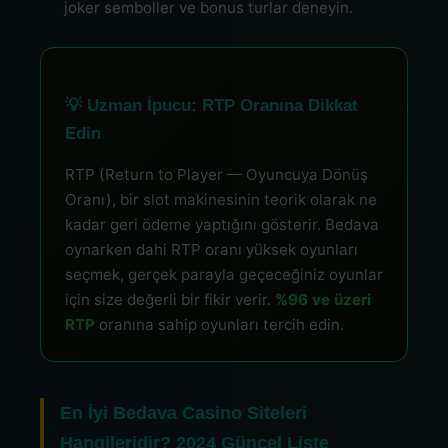
joker semboller ve bonus turlar deneyin.
💡 Uzman İpucu: RTP Oranına Dikkat
Edin
RTP (Return to Player — Oyuncuya Dönüş
Oranı), bir slot makinesinin teorik olarak ne
kadar geri ödeme yaptığını gösterir. Bedava
oynarken dahi RTP oranı yüksek oyunları
seçmek, gerçek parayla geçeceğiniz oyunlar
için size değerli bir fikir verir.
%96 ve üzeri
RTP
oranına sahip oyunları tercih edin.
En İyi Bedava Casino Siteleri
Hangileridir? 2024 Güncel Liste