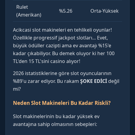
Rulet
%5.26
Orta-Yüksek
(Amerikan)
Acikcasi slot makineleri en tehlikeli oyunlar!
Özellikle progressif jackpot slotları... Evet,
büyük ödüller cazipti ama ev avantajı %15'e
kadar çıkabiliyor. Bu demek oluyor ki her 100
TL'den 15 TL'sini casino alıyor!
2026 istatistiklerine göre slot oyuncularının
%89'u zarar ediyor. Bu rakam
ŞOKE EDİCİ
değil
mi?
Neden Slot Makineleri Bu Kadar Riskli?
Slot makinelerinin bu kadar yüksek ev
avantajına sahip olmasının sebepleri: