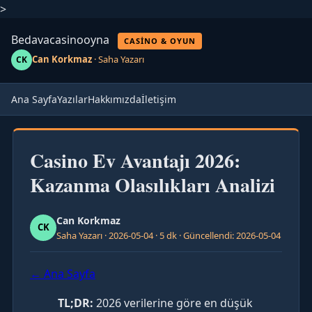
>
Bedavacasinooyna
CASINO & OYUN
Can Korkmaz
· Saha Yazarı
CK
Ana Sayfa
Yazılar
Hakkımızda
İletişim
Casino Ev Avantajı 2026:
Kazanma Olasılıkları Analizi
Can Korkmaz
CK
Saha Yazarı · 2026-05-04 · 5 dk · Güncellendi: 2026-05-04
← Ana Sayfa
TL;DR:
2026 verilerine göre en düşük