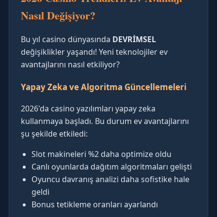
Nasıl Değişiyor?
Bu yıl casino dünyasında
DEVRİMSEL
değişiklikler yaşandı! Yeni teknolojiler ev
avantajlarını nasıl etkiliyor?
Yapay Zeka ve Algoritma Güncellemeleri
2026'da casino yazılımları yapay zeka
kullanmaya başladı. Bu durum ev avantajlarını
şu şekilde etkiledi:
Slot makineleri %2 daha optimize oldu
Canlı oyunlarda dağıtım algoritmaları gelişti
Oyuncu davranış analizi daha sofistike hale
geldi
Bonus tetikleme oranları ayarlandı