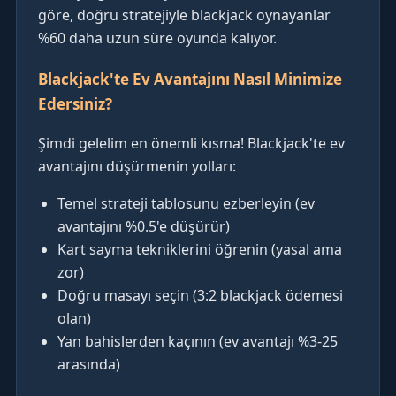
göre, doğru stratejiyle blackjack oynayanlar
%60 daha uzun süre oyunda kalıyor.
Blackjack'te Ev Avantajını Nasıl Minimize
Edersiniz?
Şimdi gelelim en önemli kısma! Blackjack'te ev
avantajını düşürmenin yolları:
Temel strateji tablosunu ezberleyin (ev
avantajını %0.5'e düşürür)
Kart sayma tekniklerini öğrenin (yasal ama
zor)
Doğru masayı seçin (3:2 blackjack ödemesi
olan)
Yan bahislerden kaçının (ev avantajı %3-25
arasında)