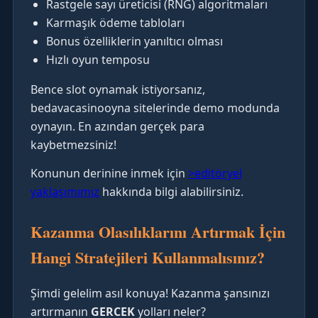
Rastgele sayı üreticisi (RNG) algoritmaları
Karmaşık ödeme tabloları
Bonus özelliklerin yanıltıcı olması
Hızlı oyun temposu
Bence slot oynamak istiyorsanız,
bedavacasinooyna sitelerinde demo modunda
oynayın. En azından gerçek para
kaybetmezsiniz!
Konunun derinine inmek için
>editöryel
yaklaşımımız
hakkında bilgi alabilirsiniz.
Kazanma Olasılıklarını Artırmak İçin
Hangi Stratejileri Kullanmalısınız?
Şimdi gelelim asıl konuya! Kazanma şansınızı
artırmanın
GERCEK
yolları neler?