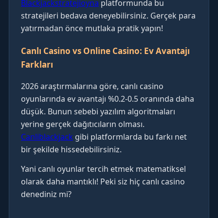
Blackjackstratejioyna
platformunda bu
stratejileri bedava deneyebilirsiniz. Gerçek para
yatırmadan önce mutlaka pratik yapın!
Canlı Casino vs Online Casino: Ev Avantajı
Farkları
2026 araştırmalarına göre, canlı casino
oyunlarında ev avantajı %0.2-0.5 oranında daha
düşük. Bunun sebebi yazılım algoritmaları
yerine gerçek dağıtıcıların olması.
Canliblackjack
gibi platformlarda bu farkı net
bir şekilde hissedebilirsiniz.
Yani canlı oyunlar tercih etmek matematiksel
olarak daha mantıklı! Peki siz hiç canlı casino
denediniz mi?