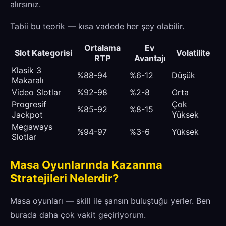
alırsınız.
Tabii bu teorik — kısa vadede her şey olabilir.
Ortalama
Ev
Slot Kategorisi
Volatilite
RTP
Avantajı
Klasik 3
%88-94
%6-12
Düşük
Makaralı
Video Slotlar
%92-98
%2-8
Orta
Progresif
Çok
%85-92
%8-15
Jackpot
Yüksek
Megaways
%94-97
%3-6
Yüksek
Slotlar
Masa Oyunlarında Kazanma
Stratejileri Nelerdir?
Masa oyunları — skill ile şansın buluştuğu yerler. Ben
burada daha çok vakit geçiriyorum.