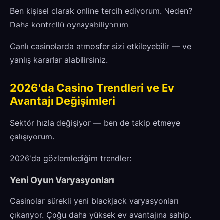
Ben kişisel olarak online tercih ediyorum. Neden?
Daha kontrollü oynayabiliyorum.
Canlı casinolarda atmosfer sizi etkileyebilir — ve
yanlış kararlar alabilirsiniz.
2026'da Casino Trendleri ve Ev
Avantajı Değişimleri
Sektör hızla değişiyor — ben de takip etmeye
çalışıyorum.
2026'da gözlemlediğim trendler:
Yeni Oyun Varyasyonları
Casinolar sürekli yeni blackjack varyasyonları
çıkarıyor. Çoğu daha yüksek ev avantajına sahip.