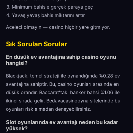
Minimum bahisle gerçek paraya geç
Yavaş yavaş bahis miktarını artır
Aceleci olmayın — casino hiçbir yere gitmiyor.
Sık Sorulan Sorular
En düşük ev avantajına sahip casino oyunu
hangisi?
Blackjack, temel strateji ile oynandığında %0.28 ev
avantajına sahiptir. Bu, casino oyunları arasında en
düşük orandır. Baccarat'taki banker bahsi %1.06 ile
ikinci sırada gelir. Bedavacasinooyna sitelerinde bu
oyunları risk almadan deneyebilirsiniz.
Slot oyunlarında ev avantajı neden bu kadar
yüksek?