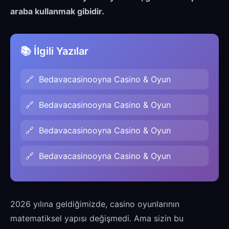
araba kullanmak gibidir.
📚 İlgili Yazılar
🔗
Bedavacasinooyna Casino & Oyun
🔗
Bedavacasinooyna Casino & Oyun
🔗
Bedavacasinooyna Casino & Oyun
🔗
Bedavacasinooyna Casino & Oyun
2026 yılına geldiğimizde, casino oyunlarının
matematiksel yapısı değişmedi. Ama sizin bu