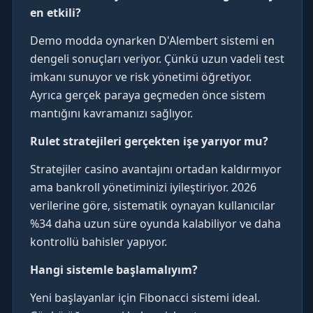
en etkili?
Demo modda oynarken D'Alembert sistemi en
dengeli sonuçları veriyor. Çünkü uzun vadeli test
imkanı sunuyor ve risk yönetimi öğretiyor.
Ayrıca gerçek paraya geçmeden önce sistem
mantığını kavramanızı sağlıyor.
Rulet stratejileri gerçekten işe yarıyor mu?
Stratejiler casino avantajını ortadan kaldırmıyor
ama bankroll yönetiminizi iyileştiriyor. 2026
verilerine göre, sistematik oynayan kullanıcılar
%34 daha uzun süre oyunda kalabiliyor ve daha
kontrollü bahisler yapıyor.
Hangi sistemle başlamalıyım?
Yeni başlayanlar için Fibonacci sistemi ideal.