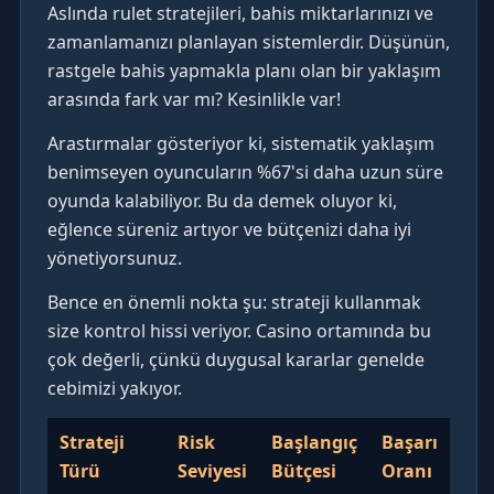
Aslında rulet stratejileri, bahis miktarlarınızı ve
zamanlamanızı planlayan sistemlerdir. Düşünün,
rastgele bahis yapmakla planı olan bir yaklaşım
arasında fark var mı? Kesinlikle var!
Arastırmalar gösteriyor ki, sistematik yaklaşım
benimseyen oyuncuların %67'si daha uzun süre
oyunda kalabiliyor. Bu da demek oluyor ki,
eğlence süreniz artıyor ve bütçenizi daha iyi
yönetiyorsunuz.
Bence en önemli nokta şu: strateji kullanmak
size kontrol hissi veriyor. Casino ortamında bu
çok değerli, çünkü duygusal kararlar genelde
cebimizi yakıyor.
Strateji
Risk
Başlangıç
Başarı
Türü
Seviyesi
Bütçesi
Oranı