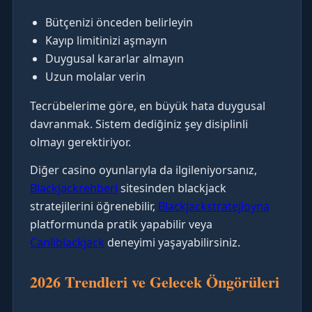
Bütçenizi önceden belirleyin
Kayıp limitinizi aşmayın
Duygusal kararlar almayın
Uzun molalar verin
Tecrübelerime göre, en büyük hata duygusal
davranmak. Sistem dediğiniz şey disiplinli
olmayı gerektiriyor.
Diğer casino oyunlarıyla da ilgileniyorsanız,
Blackjackrehberi
sitesinden blackjack
stratejilerini öğrenebilir,
Blackjackstratejioyna
platformunda pratik yapabilir veya
Canliblackjack
deneyimi yaşayabilirsiniz.
2026 Trendleri ve Gelecek Öngörüleri