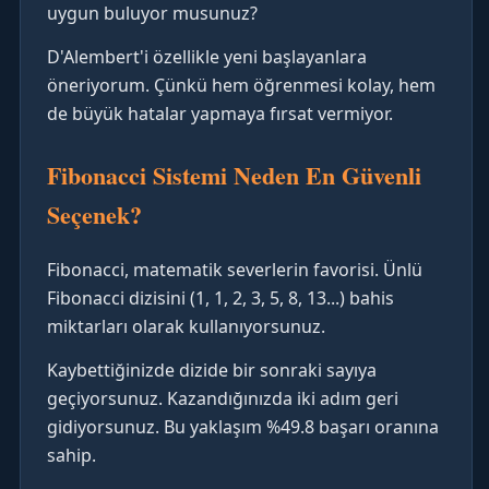
uygun buluyor musunuz?
D'Alembert'i özellikle yeni başlayanlara
öneriyorum. Çünkü hem öğrenmesi kolay, hem
de büyük hatalar yapmaya fırsat vermiyor.
Fibonacci Sistemi Neden En Güvenli
Seçenek?
Fibonacci, matematik severlerin favorisi. Ünlü
Fibonacci dizisini (1, 1, 2, 3, 5, 8, 13...) bahis
miktarları olarak kullanıyorsunuz.
Kaybettiğinizde dizide bir sonraki sayıya
geçiyorsunuz. Kazandığınızda iki adım geri
gidiyorsunuz. Bu yaklaşım %49.8 başarı oranına
sahip.