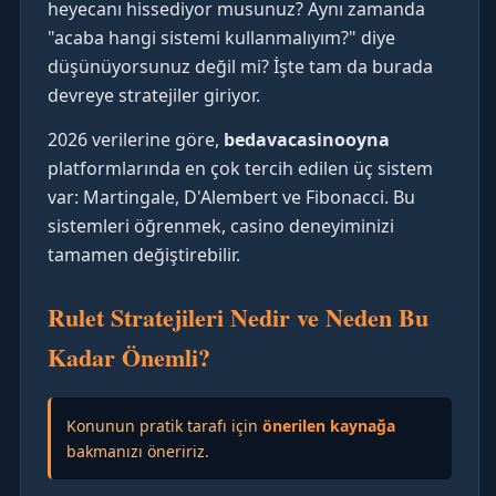
heyecanı hissediyor musunuz? Aynı zamanda
"acaba hangi sistemi kullanmalıyım?" diye
düşünüyorsunuz değil mi? İşte tam da burada
devreye stratejiler giriyor.
2026 verilerine göre,
bedavacasinooyna
platformlarında en çok tercih edilen üç sistem
var: Martingale, D'Alembert ve Fibonacci. Bu
sistemleri öğrenmek, casino deneyiminizi
tamamen değiştirebilir.
Rulet Stratejileri Nedir ve Neden Bu
Kadar Önemli?
Konunun pratik tarafı için
önerilen kaynağa
bakmanızı öneririz.