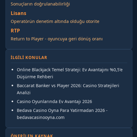
Sonuçların doğrulanabilirliği
Lisans
Operatörün denetim altında olduğu otorite
RTP
Return to Player - oyuncuya geri dönüş oranı
İLGILI KONULAR
Online Blackjack Temel Strateji: Ev Avantajını %0,5'e
Düşürme Rehberi
Baccarat Banker vs Player 2026: Casino Stratejileri
Analizi
Casino Oyunlarında Ev Avantajı 2026
Bedava Casino Oyna Para Yatirmadan 2026 -
bedavacasinooyna.com
ÖNERILEN KAYNAK