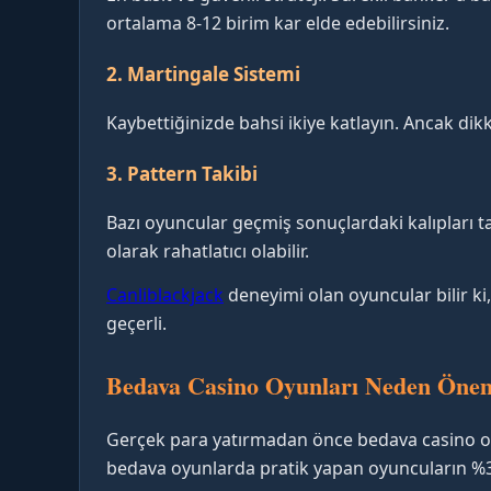
ortalama 8-12 birim kar elde edebilirsiniz.
2. Martingale Sistemi
Kaybettiğinizde bahsi ikiye katlayın. Ancak dikk
3. Pattern Takibi
Bazı oyuncular geçmiş sonuçlardaki kalıpları t
olarak rahatlatıcı olabilir.
Canliblackjack
deneyimi olan oyuncular bilir ki
geçerli.
Bedava Casino Oyunları Neden Önem
Gerçek para yatırmadan önce bedava casino oyu
bedava oyunlarda pratik yapan oyuncuların %34