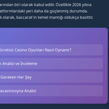
ından biri olarak kabul edilir. Özellikle 2026 yılına
 platformlardaki yeri daha da güçlenmiş durumda.
ı olarak, baccarat'ın temel mantığı oldukça basittir.
retsiz Casino Oyunları Nasıl Oynanır?
 Analizi ve İnceleme
iz Gereken Her Şey
vacasinooyna Analizi