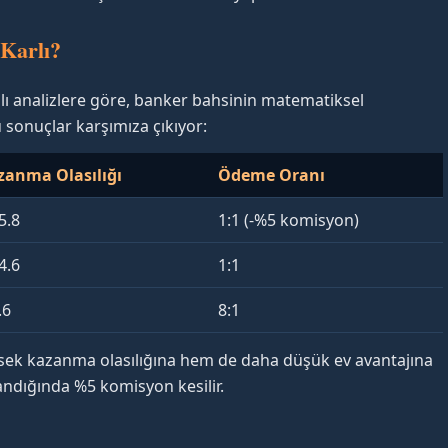
 Karlı?
mlı analizlere göre, banker bahsinin matematiksel
 sonuçlar karşımıza çıkıyor:
zanma Olasılığı
Ödeme Oranı
5.8
1:1 (-%5 komisyon)
4.6
1:1
.6
8:1
ek kazanma olasılığına hem de daha düşük ev avantajına
andığında %5 komisyon kesilir.