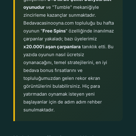
oyunudur
ve "Tumble" mekaniğiyle
zincirleme kazançlar sunmaktadır.
Bedavacasinooyna.com topluluğu bu hafta
oyunun "
Free Spins
" özelliğinde inanılmaz
çarpanlar yakaladı; bazı üyelerimiz
x20.000'i aşan çarpanlara
tanıklık etti. Bu
yazıda oyunun nasıl ücretsiz
oynanacağını, temel stratejilerini, en iyi
bedava bonus fırsatlarını ve
topluluğumuzdan gelen rekor ekran
görüntülerini bulabilirsiniz. Hiç para
yatırmadan oynamak isteyen yeni
başlayanlar için de adım adım rehber
sunulmaktadır.