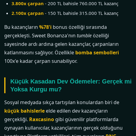
3.800x çarpan
- 200 TL bahisle 760.000 TL kazanç
2.100x çarpan
- 150 TL bahisle 315.000 TL kazanç
Bu kazançların
%78'i
bonus özelliği sırasında
gerçekleşti. Sweet Bonanza'nın
tumble
özelliği
sayesinde ardı ardına gelen kazançlar, çarpanların
katlanmasını sağlıyor. Özellikle
bomba sembolleri
100x'e kadar çarpan sunabiliyor.
Küçük Kasadan Dev Ödemeler: Gerçek mi
Yoksa Kurgu mu?
Sosyal medyada sıkça tartışılan konulardan biri de
küçük bahislerle
elde edilen dev kazançların
gerçekliği.
Raxcasino
gibi güvenilir platformlarda
oynayan kullanıcılar, kazançlarının gerçek olduğunu