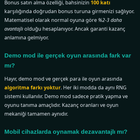
Bonus satın alma özelliği, bahsinizin
100 katı
karşılığında doğrudan bonus turuna girmenizi sağlıyor.
Matematisel olarak normal oyuna göre
%2-3 daha
avantajlı
olduğu hesaplanıyor. Ancak garanti kazanç
anlamına gelmiyor.
Demo mod ile gerçek oyun arasında fark var
mı?
Hayır, demo mod ve gerçek para ile oyun arasında
algoritma farkı yoktur
. Her iki modda da aynı RNG
sistemi kullanılır. Demo mod sadece pratik yapma ve
oyunu tanıma amaçlıdır. Kazanç oranları ve oyun
mekaniği tamamen aynıdır.
Mobil cihazlarda oynamak dezavantajlı mı?