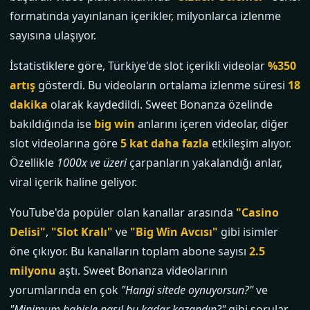
formatında yayınlanan içerikler, milyonlarca izlenme
sayısına ulaşıyor.
İstatistiklere göre, Türkiye'de slot içerikli videolar
%350
artış
gösterdi. Bu videoların ortalama izlenme süresi
18
dakika
olarak kaydedildi. Sweet Bonanza özelinde
bakıldığında ise
big win
anlarını içeren videolar, diğer
slot videolarına göre
5 kat daha fazla
etkileşim alıyor.
Özellikle
1000x ve üzeri
çarpanların yakalandığı anlar,
viral içerik haline geliyor.
YouTube'da popüler olan kanallar arasında
"Casino
Delisi"
,
"Slot Kralı"
ve
"Big Win Avcısı"
gibi isimler
öne çıkıyor. Bu kanalların toplam abone sayısı
2.5
milyonu
aştı. Sweet Bonanza videolarının
yorumlarında en çok
"Hangi sitede oynuyorsun?"
ve
"Minimum bahisle nasıl bu kadar kazandın?"
gibi sorular