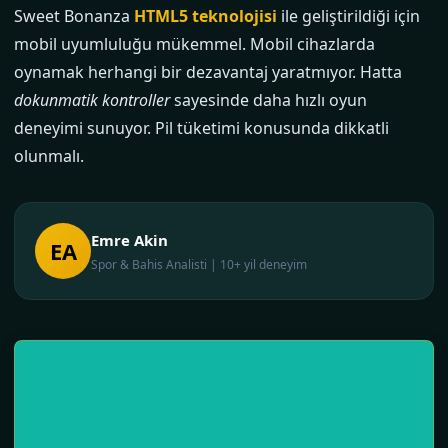
Sweet Bonanza
HTML5 teknolojisi
ile geliştirildiği için
mobil uyumluluğu mükemmel. Mobil cihazlarda
oynamak herhangi bir dezavantaj yaratmıyor. Hatta
dokunmatik kontroller
sayesinde daha hızlı oyun
deneyimi sunuyor. Pil tüketimi konusunda dikkatli
olunmalı.
Emre Akin
EA
Spor & Bahis Analisti | 10+ yil deneyim
Hemen Bahis Yapmaya
Basla