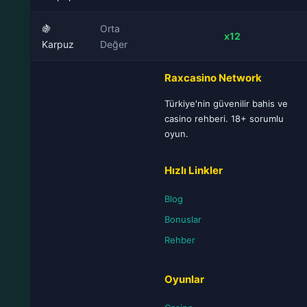
🍇
Orta
x12
Karpuz
Değer
Raxcasino Network
Türkiye'nin güvenilir bahis ve
casino rehberi. 18+ sorumlu
oyun.
Hızlı Linkler
Blog
Bonuslar
Rehber
Oyunlar