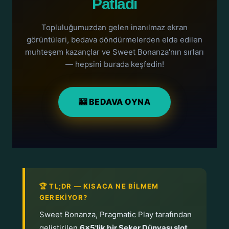
Patladı
Topluluğumuzdan gelen inanılmaz ekran
görüntüleri, bedava döndürmelerden elde edilen
muhteşem kazançlar ve Sweet Bonanza'nın sırları
— hepsini burada keşfedin!
🎰 BEDAVA OYNA
🏆 TL;DR — KISACA NE BILMEM
GEREKIYOR?
Sweet Bonanza, Pragmatic Play tarafından
geliştirilen
6×5'lik bir Şeker Dünyası slot