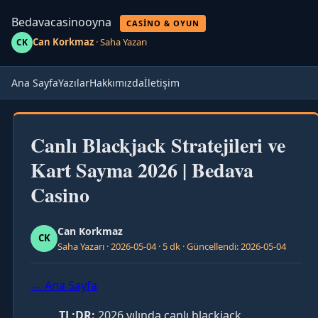
Bedavacasinooyna
CASINO & OYUN
Can Korkmaz
· Saha Yazarı
CK
Ana Sayfa
Yazılar
Hakkımızda
İletişim
Canlı Blackjack Stratejileri ve
Kart Sayma 2026 | Bedava
Casino
Can Korkmaz
CK
Saha Yazarı · 2026-05-04 · 5 dk · Güncellendi: 2026-05-04
← Ana Sayfa
TL;DR:
2026 yılında canlı blackjack