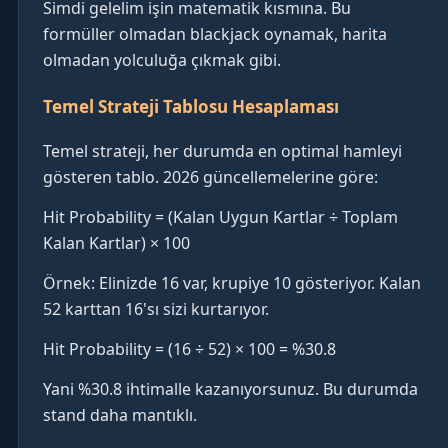
Simdi gelelim işin matematik kısmına. Bu
formüller olmadan blackjack oynamak, harita
olmadan yolculuğa çıkmak gibi.
Temel Strateji Tablosu Hesaplaması
Temel strateji, her durumda en optimal hamleyi
gösteren tablo. 2026 güncellemelerine göre:
Hit Probability = (Kalan Uygun Kartlar ÷ Toplam
Kalan Kartlar) × 100
Örnek: Elinizde 16 var, krupiye 10 gösteriyor. Kalan
52 karttan 16'sı sizi kurtarıyor.
Hit Probability = (16 ÷ 52) × 100 = %30.8
Yani %30.8 ihtimalle kazanıyorsunuz. Bu durumda
stand daha mantıklı.