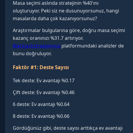
Masa seçimi aslında stratejinin %40'ını
oluşturuyor. Peki siz ne dusunuyorsunuz, hangi
masalarda daha çok kazanıyorsunuz?
Araştırmalar bulgularına göre, doğru masa seçimi
kazanç oranınızı %31.7 artırıyor.
Blackjackstratejioyna
platformundaki analizler de
bunu doğruluyor.
Faktör #1: Deste Sayısı
Tek deste: Ev avantajı %0.17
Çift deste: Ev avantajı %0.46
6 deste: Ev avantajı %0.64
8 deste: Ev avantajı %0.66
Gördüğünüz gibi, deste sayısı arttıkça ev avantajı