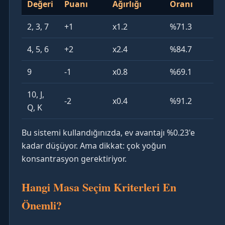
Değeri
Puanı
Ağırlığı
Oranı
2, 3, 7
+1
x1.2
%71.3
4, 5, 6
+2
x2.4
%84.7
9
-1
x0.8
%69.1
10, J,
-2
x0.4
%91.2
Q, K
Bu sistemi kullandığınızda, ev avantajı %0.23'e
kadar düşüyor. Ama dikkat: çok yoğun
konsantrasyon gerektiriyor.
Hangi Masa Seçim Kriterleri En
Önemli?