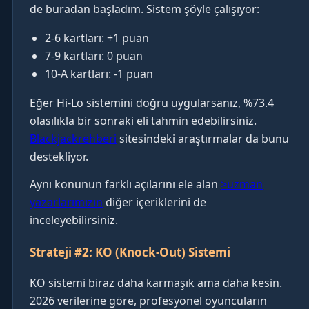
de buradan başladım. Sistem şöyle çalışıyor:
2-6 kartları: +1 puan
7-9 kartları: 0 puan
10-A kartları: -1 puan
Eğer Hi-Lo sistemini doğru uygularsanız, %73.4
olasılıkla bir sonraki eli tahmin edebilirsiniz.
Blackjackrehberi
sitesindeki araştırmalar da bunu
destekliyor.
Aynı konunun farklı açılarını ele alan
>uzman
yazarlarımızın
diğer içeriklerini de
inceleyebilirsiniz.
Strateji #2: KO (Knock-Out) Sistemi
KO sistemi biraz daha karmaşık ama daha kesin.
2026 verilerine göre, profesyonel oyuncuların