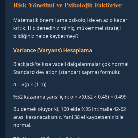
Risk Yönetimi ve Psikolojik Faktörler
Matematik önemli ama psikoloji de en az o kadar
kritik. Hic denediniz mi hiç, mükemmel strateji
bildiğiniz halde kaybetmeyi?
Variance (Varyans) Hesaplama
Blackjack'te kısa vadeli dalgalanmalar çok normal.
Standard deviation (standart sapma) formülü:
σ = √(p × (1-p))
%52 kazanma şansı için: σ = √(0.52 × 0.48) = 0.499
Bu demek oluyor ki, 100 elde %95 ihtimalle 42-62
arası kazanacaksınız. Yani 38 el kaybetseniz bile
normal.