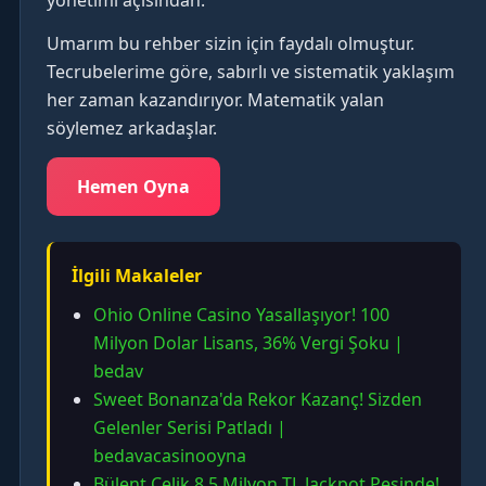
Umarım bu rehber sizin için faydalı olmuştur.
Tecrubelerime göre, sabırlı ve sistematik yaklaşım
her zaman kazandırıyor. Matematik yalan
söylemez arkadaşlar.
Hemen Oyna
İlgili Makaleler
Ohio Online Casino Yasallaşıyor! 100
Milyon Dolar Lisans, 36% Vergi Şoku |
bedav
Sweet Bonanza'da Rekor Kazanç! Sizden
Gelenler Serisi Patladı |
bedavacasinooyna
Bülent Çelik 8.5 Milyon TL Jackpot Peşinde!