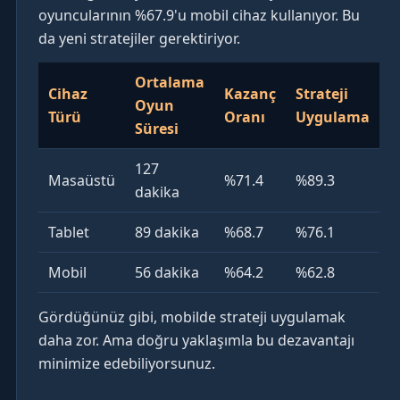
oyuncularının %67.9'u mobil cihaz kullanıyor. Bu
da yeni stratejiler gerektiriyor.
Ortalama
Cihaz
Kazanç
Strateji
Oyun
Türü
Oranı
Uygulama
Süresi
127
Masaüstü
%71.4
%89.3
dakika
Tablet
89 dakika
%68.7
%76.1
Mobil
56 dakika
%64.2
%62.8
Gördüğünüz gibi, mobilde strateji uygulamak
daha zor. Ama doğru yaklaşımla bu dezavantajı
minimize edebiliyorsunuz.