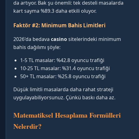
da artıyor. Bak şu önemli: tek desteli masalarda
kart sayma %89.3 daha etkili oluyor.
Faktör #2: Minimum Bahis Limitleri
2026'da bedava
casino
sitelerindeki minimum
bahis dağılımı şöyle:
1-5 TL masalar: %42.8 oyuncu trafiği
10-25 TL masalar: %31.4 oyuncu trafiği
50+ TL masalar: %25.8 oyuncu trafiği
Düşük limitli masalarda daha rahat strateji
uygulayabiliyorsunuz. Çünkü baskı daha az.
Matematiksel Hesaplama Formülleri
Nelerdir?